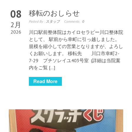
08
移転のおしらせ
Posted By :
スタッフ
Comments :
0
2月
2026
川口駅前整体院はカイロセラピー川口整体院
として、 駅前から幸町に引っ越しました。
規模を縮小しての営業となりますが、よろし
くお願いします。 移転先 川口市幸町2-
7-29 プチソレイユ403号室 (詳細は当院案
内をご覧 […]
Read More