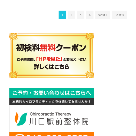
1
2
3
4
Next ›
Last »