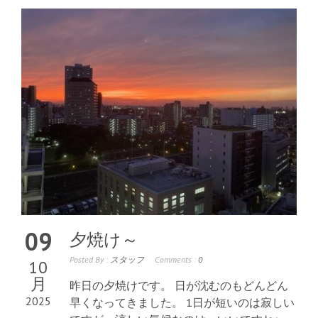
09
夕焼け～
Posted By :
スタッフ
Comments :
0
10
月
昨日の夕焼けです。 日が沈むのもどんどん
2025
早くなってきました。 1日が短いのは寂しい