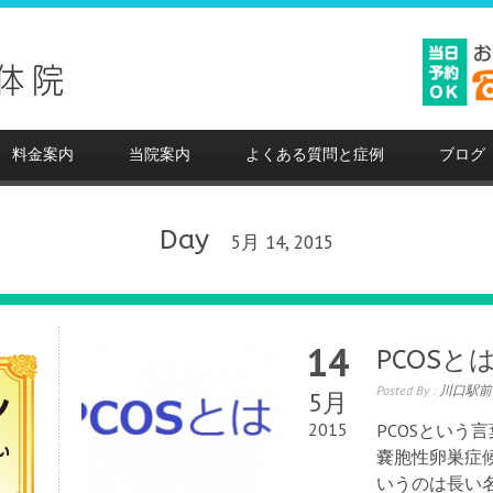
料金案内
当院案内
よくある質問と症例
ブログ
Day
5月 14, 2015
14
PCOSと
Posted By :
川口駅前
5月
2015
PCOSという
嚢胞性卵巣症候群（p
いうのは長い