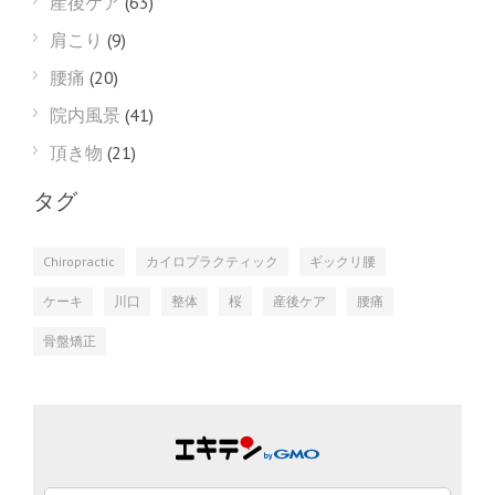
産後ケア
(63)
肩こり
(9)
腰痛
(20)
院内風景
(41)
頂き物
(21)
タグ
Chiropractic
カイロプラクティック
ギックリ腰
ケーキ
川口
整体
桜
産後ケア
腰痛
骨盤矯正