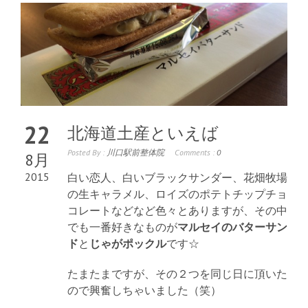
22
北海道土産といえば
Posted By :
川口駅前整体院
Comments :
0
8月
2015
白い恋人、白いブラックサンダー、花畑牧場
の生キャラメル、ロイズのポテトチップチョ
コレートなどなど色々とありますが、その中
でも一番好きなものが
マルセイのバターサン
ド
と
じゃがポックル
です☆
たまたまですが、その２つを同じ日に頂いた
ので興奮しちゃいました（笑）