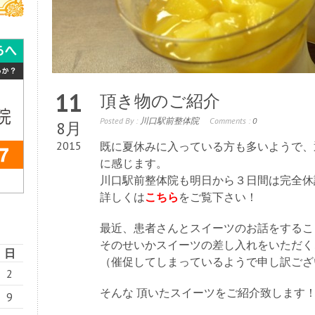
11
頂き物のご紹介
Posted By :
川口駅前整体院
Comments :
0
8月
2015
既に夏休みに入っている方も多いようで、
に感じます。
川口駅前整体院も明日から３日間は完全休
詳しくは
こちら
をご覧下さい！
最近、患者さんとスイーツのお話をするこ
そのせいかスイーツの差し入れをいただく
日
（催促してしまっているようで申し訳ございませ
2
そんな 頂いたスイーツをご紹介致します
9