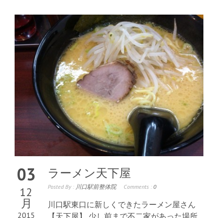
03
ラーメン天下屋
Posted By :
川口駅前整体院
Comments :
0
12
月
川口駅東口に新しくできたラーメン屋さん
2015
【天下屋】 少し前まで不二家があった場所