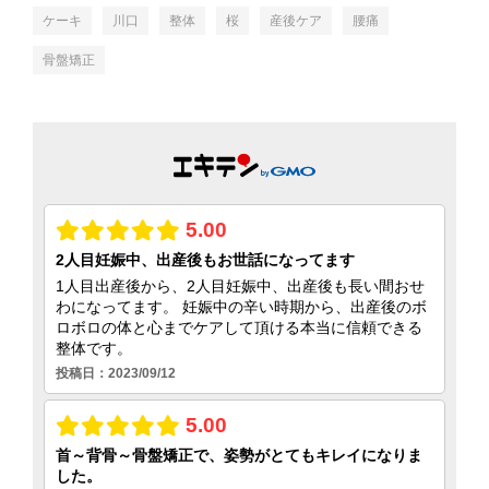
ケーキ
川口
整体
桜
産後ケア
腰痛
骨盤矯正