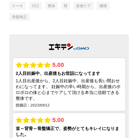
ケーキ
川口
整体
桜
産後ケア
腰痛
骨盤矯正