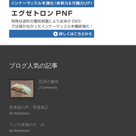
ブログ人気の記事
院長の趣味
2 Comments
患者様の声：骨盤矯正
No Responses.
ラジオ体操のすゝめ
No Responses.