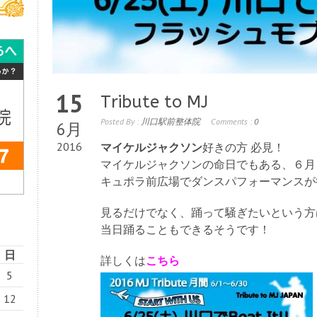
15
Tribute to MJ
Posted By :
川口駅前整体院
Comments :
0
6月
2016
マイケルジャクソン
好きの方 必見！
マイケルジャクソンの命日でもある、６月
キュポラ前広場でダンスパフォーマンスが
見るだけでなく、踊って騒ぎたいという方
当日踊ることもできるそうです！
日
詳しくは
こちら
5
12