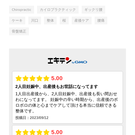
Chiropractic
カイロプラクティック
ギックリ腰
ケーキ
川口
整体
桜
産後ケア
腰痛
骨盤矯正