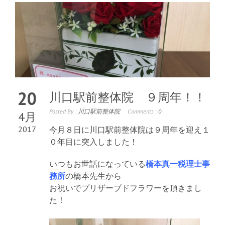
20
川口駅前整体院 ９周年！！
Posted By :
川口駅前整体院
Comments :
0
4月
2017
今月８日に川口駅前整体院は９周年を迎え１
０年目に突入しました！
いつもお世話になっている
橋本真一税理士事
務所
の橋本先生から
お祝いでプリザーブドフラワーを頂きまし
た！