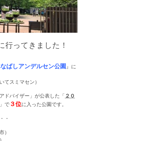
に行ってきました！
ふなばしアンデルセン公園
』に
いてスミマセン）
アドバイザー」が公表した「
２０
３位
」で
に入った公園です。
・・
市）
）