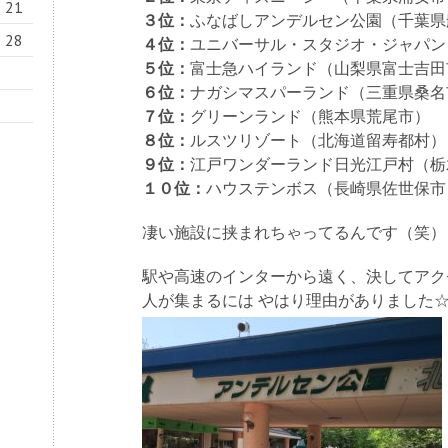
21
３位：
ふなばしアンデルセン公園（千葉県
28
４位：
ユニバーサル・スタジオ・ジャパン
５位：
富士急ハイランド（山梨県富士吉田
６位：
ナガシマスパーランド（三重県桑名
７位：
グリーンランド（熊本県荒尾市）
８位：
ルスツリゾート（北海道留寿都村）
９位：
江戸ワンダーランド日光江戸村（栃
１０位：
ハウステンボス（長崎県佐世保市
凄い施設に挟まれちゃってるんです（笑）
駅や高速のインターから遠く、決してアク
人が集まるには やはり理由がありました