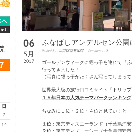
06
ふなばしアンデルセン公園
Posted By :
川口駅前整体院
Comments :
0
5月
2017
ゴールデンウィークに甥っ子を連れて『
行ってきました！
（写真に甥っ子がたくさん写ってしまって
世界最大級の旅行口コミサイト「トリップ
１５年日本の人気テーマパークランキング
日
ちなみに１位・２位・４位と見ていくと・
7
１位：
東京ディズニーランド（千葉県浦安
14
２位：
東京ディズニーシー（千葉県浦安市