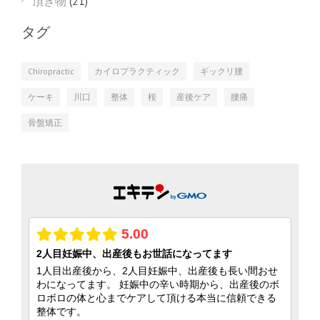
頂き物
(21)
タグ
Chiropractic
カイロプラクティック
ギックリ腰
ケーキ
川口
整体
桜
産後ケア
腰痛
骨盤矯正