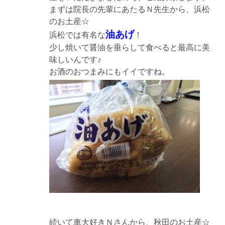
まずは院長の先輩にあたるＮ先生から、浜松
のお土産☆
油あげ
浜松では有名な
！
少し焼いて醤油を垂らして食べると最高に美
味しいんです♪
お酒のおつまみにもイイですね。
続いて車大好きＮさんから、秋田のお土産☆