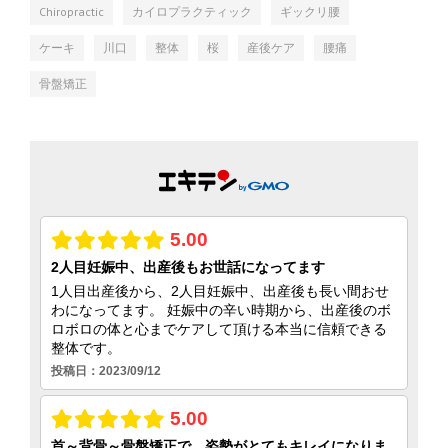
Chiropractic
カイロプラクティック
ギックリ腰
ケーキ
川口
整体
桜
産後ケア
腰痛
骨盤矯正