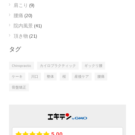
肩こり
(9)
腰痛
(20)
院内風景
(41)
頂き物
(21)
タグ
Chiropractic
カイロプラクティック
ギックリ腰
ケーキ
川口
整体
桜
産後ケア
腰痛
骨盤矯正