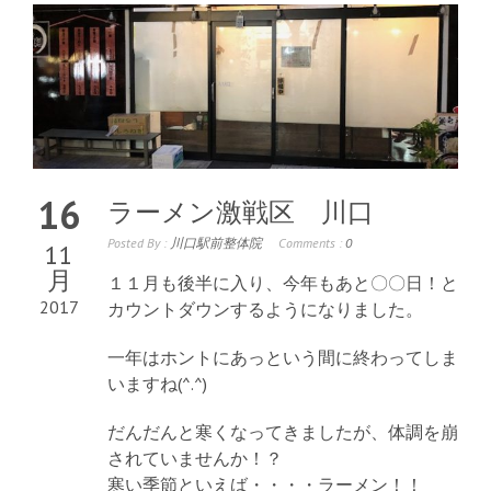
16
ラーメン激戦区 川口
Posted By :
川口駅前整体院
Comments :
0
11
月
１１月も後半に入り、今年もあと〇〇日！と
2017
カウントダウンするようになりました。
一年はホントにあっという間に終わってしま
いますね(^.^)
だんだんと寒くなってきましたが、体調を崩
されていませんか！？
寒い季節といえば・・・・ラーメン！！