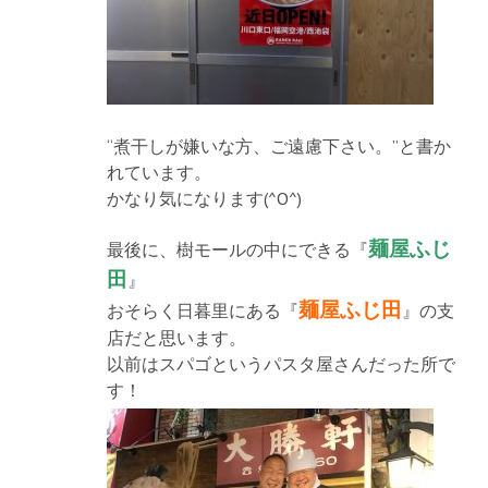
“煮干しが嫌いな方、ご遠慮下さい。”と書か
れています。
かなり気になります(^O^)
麺屋ふじ
最後に、樹モールの中にできる『
田
』
麺屋ふじ田
おそらく日暮里にある『
』の支
店だと思います。
以前はスパゴというパスタ屋さんだった所で
す！