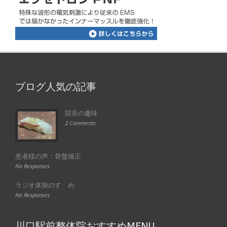
ブログ人気の記事
院長の趣味
2 Comments
患者様の声：骨盤矯正
No Responses.
ラジオ体操のすゝめ
No Responses.
川口駅前整体院おすすめMENU