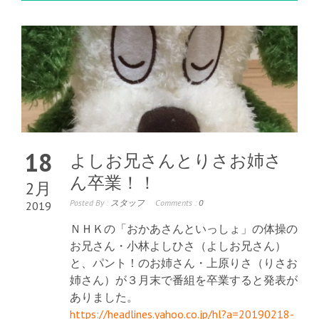
18
よしお兄さんとりさお姉さ
ん卒業！！
2月
Posted By :
スタッフ
Comments :
0
2019
ＮＨＫの「おかあさんといっしょ」の体操の
お兄さん・小林よしひさ（よしお兄さん）
と、パント！のお姉さん・上原りさ（りさお
姉さん）が３月末で番組を卒業すると発表が
ありました。
https://headlines.yahoo.co.jp/hl?a=20190218-