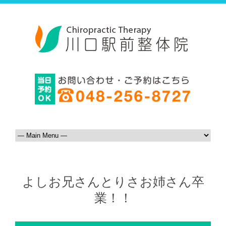
よしお兄さんとりさお姉さん卒
業！！