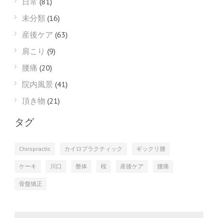
日常
(81)
未分類
(16)
産後ケア
(63)
肩こり
(9)
腰痛
(20)
院内風景
(41)
頂き物
(21)
タグ
Chiropractic
カイロプラクティック
ギックリ腰
ケーキ
川口
整体
桜
産後ケア
腰痛
骨盤矯正