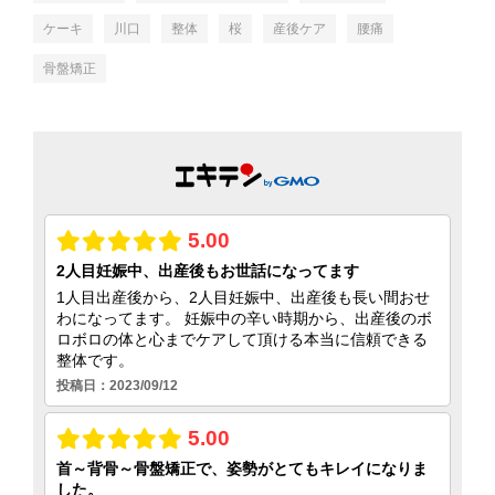
ケーキ
川口
整体
桜
産後ケア
腰痛
骨盤矯正