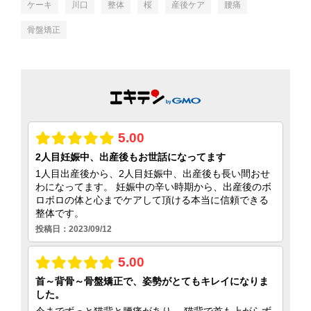
ケーキ
川口
整体
桜
産後ケア
腰痛
骨盤矯正