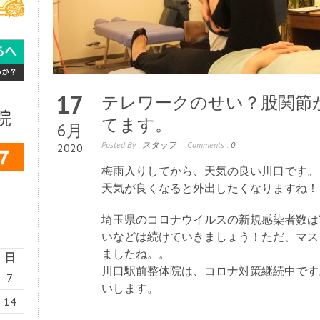
17
テレワークのせい？股関節
てます。
6月
Posted By :
スタッフ
Comments :
0
2020
梅雨入りしてから、天気の良い川口です。
天気が良くなると外出したくなりますね！
埼玉県のコロナウイルスの新規感染者数は“
いなどは続けていきましょう！ただ、マス
ましたね。。
日
川口駅前整体院は、コロナ対策継続中です
7
いします。
14