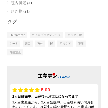
院内風景
(41)
頂き物
(21)
タグ
Chiropractic
カイロプラクティック
ギックリ腰
ケーキ
川口
整体
桜
産後ケア
腰痛
骨盤矯正