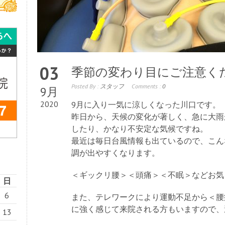
03
季節の変わり目にご注意く
Posted By :
スタッフ
Comments :
0
9月
2020
9月に入り一気に涼しくなった川口です。
昨日から、天候の変化が著しく、急に大雨
したり、かなり不安定な気候ですね。
最近は毎日台風情報も出ているので、こん
調が出やすくなります。
＜ギックリ腰＞＜頭痛＞＜不眠＞などお気
日
6
また、テレワークにより運動不足から＜腰
に強く感じて来院される方もいますので、
13