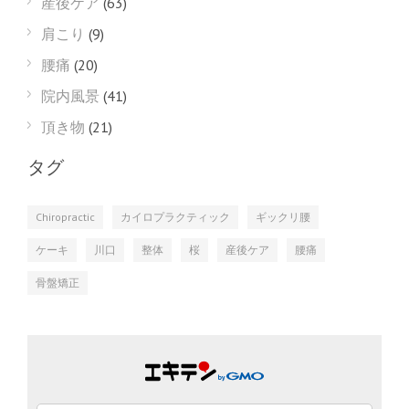
産後ケア
(63)
肩こり
(9)
腰痛
(20)
院内風景
(41)
頂き物
(21)
タグ
Chiropractic
カイロプラクティック
ギックリ腰
ケーキ
川口
整体
桜
産後ケア
腰痛
骨盤矯正