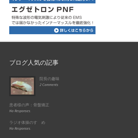
ブログ人気の記事
院長の趣味
2 Comments
患者様の声：骨盤矯正
No Responses.
ラジオ体操のすゝめ
No Responses.