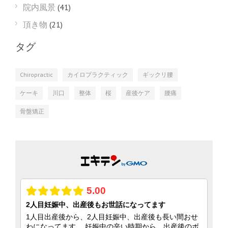
院内風景
(41)
頂き物
(21)
タグ
Chiropractic
カイロプラクティック
ギックリ腰
ケーキ
川口
整体
桜
産後ケア
腰痛
骨盤矯正