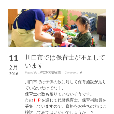
11
川口市では保育士が不足して
います
2月
Posted By :
川口駅前整体院
Comments :
0
2016
川口市では子供の数に対して保育施設が足り
ていないだけでなく、
保育士の数も足りていないそうです。
市の
ＨＰ
を通じて代替保育士、保育補助員を
募集していますので、資格をお持ちの方はご
検討してみてはいかがでしょうか！？