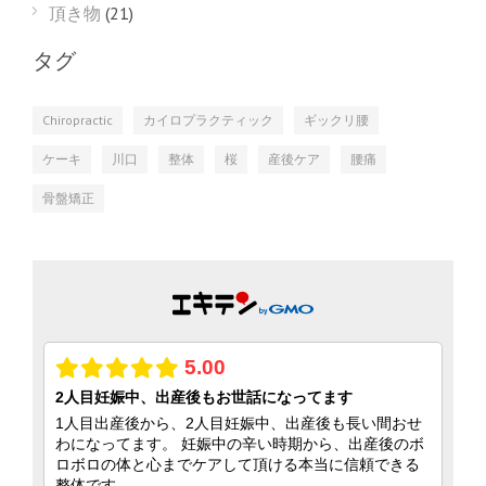
頂き物
(21)
タグ
Chiropractic
カイロプラクティック
ギックリ腰
ケーキ
川口
整体
桜
産後ケア
腰痛
骨盤矯正