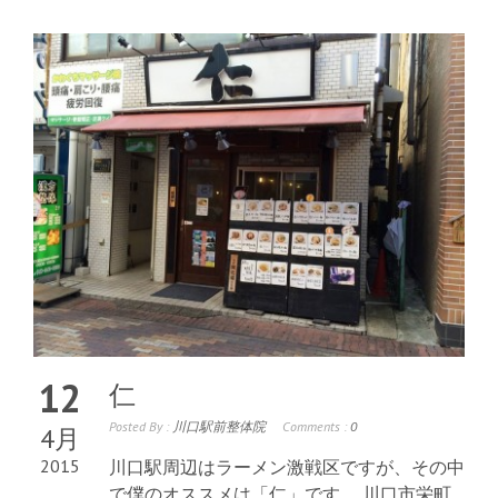
12
仁
Posted By :
川口駅前整体院
Comments :
0
4月
2015
川口駅周辺はラーメン激戦区ですが、その中
で僕のオススメは「仁」です。 川口市栄町