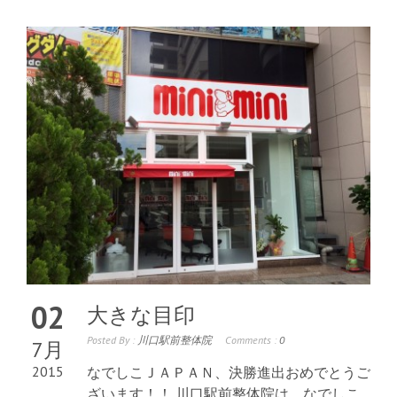
02
大きな目印
Posted By :
川口駅前整体院
Comments :
0
7月
2015
なでしこＪＡＰＡＮ、決勝進出おめでとうご
ざいます！！ 川口駅前整体院は、なでしこ