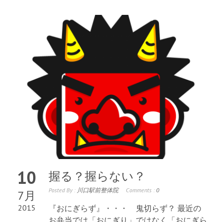
10
握る？握らない？
Posted By :
川口駅前整体院
Comments :
0
7月
2015
『おにぎらず』・・・ 鬼切らず？ 最近の
お弁当では「おにぎり」ではなく「おにぎら