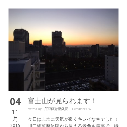
04
富士山が見られます！
Posted By :
川口駅前整体院
Comments :
0
11
月
今日は非常に天気が良くキレイな空でした！
2015
川口駅前整体院から見える景色も最高で、特