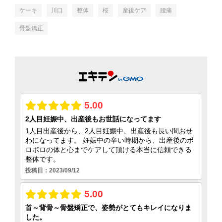
ケーキ
川口
整体
桜
産後ケア
腰痛
骨盤矯正