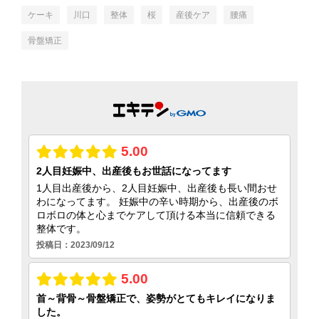
ケーキ
川口
整体
桜
産後ケア
腰痛
骨盤矯正