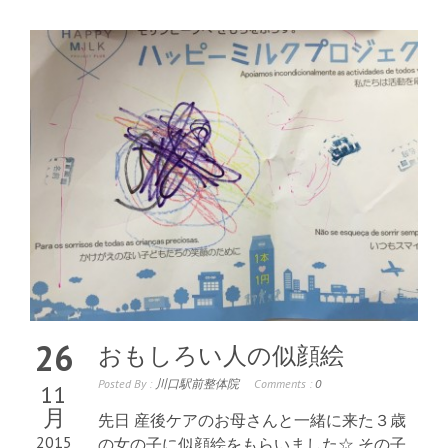
26
おもしろい人の似顔絵
Posted By :
川口駅前整体院
Comments :
0
11
月
先日 産後ケアのお母さんと一緒に来た３歳
2015
の女の子に似顔絵をもらいました☆ その子