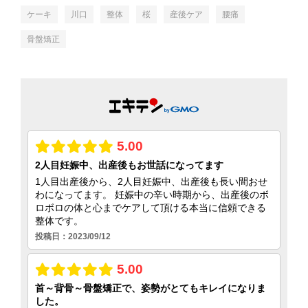
ケーキ
川口
整体
桜
産後ケア
腰痛
骨盤矯正