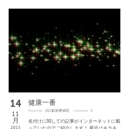
14
健康一番
Posted By :
川口駅前整体院
Comments :
0
11
月
名付けに関しての記事がインターネットに載
2015
っていたのでご紹介します！ 最近はキラキ