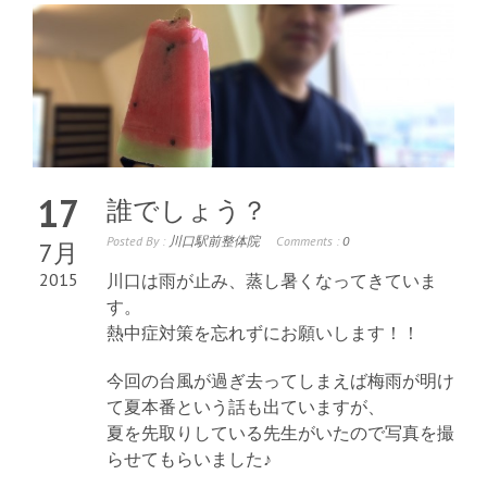
17
誰でしょう？
Posted By :
川口駅前整体院
Comments :
0
7月
2015
川口は雨が止み、蒸し暑くなってきていま
す。
熱中症対策を忘れずにお願いします！！
今回の台風が過ぎ去ってしまえば梅雨が明け
て夏本番という話も出ていますが、
夏を先取りしている先生がいたので写真を撮
らせてもらいました♪