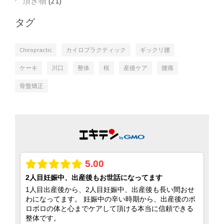
頂き物
(21)
タグ
Chiropractic
カイロプラクティック
ギックリ腰
ケーキ
川口
整体
桜
産後ケア
腰痛
骨盤矯正